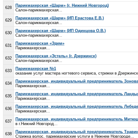
Парикмахерская «Шарм» (г. Нижний Новгород)
628
Салон-парикмахерская...
Парикмахерская «Шарм» (ИП Ерастова Е.В.)
629
Салон-парикмахерская...
Парикмахерская «Шарм» (ИП Одинцова О.В.)
630
Салон-парикмахерская...
Парикмахерская «Эдем»
631
Парикмахерская...
Парикмахерская «Эстель» (г. Дзержинск)
632
Салон-парикмахерская...
Парикмахерская №1
633
оказание услуг мастера ногтевого сервиса, стрижки в Дзержинске
Парикмахерская, индивидуальный предприниматель Зонова
634
Парикмахерская...
Парикмахерская, индивидуальный предприниматель Ландыр
635
Парикмахерская...
Парикмахерская, индивидуальный предприниматель Лебеде
636
Парикмахерская...
Парикмахерская, индивидуальный предприниматель Митюш
637
в г.Нижний Новгород...
Парикмахерская, индивидуальный предприниматель Травина
638
Стрижка волос, парикмахерские услуги в Нижнем Новгороде...