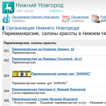
Организации Нижнего Новгорода
Объявления
Раб
добавить
добавить
доб
Организации Нижнего Новгорода
Парикмахерские, салоны красоты в Нижнем Н
Парикмахерские, салоны красоты
Парикмахерская на Генерала Зимина, 12
601
Парикмахерская...
Парикмахерская на Надежды Сусловой, 12 к1
602
Парикмахерская...
Парикмахерская низких цен "АНАНАС"
603
Парикмахерская низких цен "АНАНАС"...
Парикмахерская Светлана (г. Нижний Новгород)
604
Салон-парикмахерская...
Парикмахерская студия Наталии Исаковой
605
- Услуги солярия. - Оказание парикмахерских услуг. - Оказание у