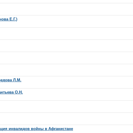
ва Е.Г.)
едова Л.М.
нтьева О.Н.
ация инвалидов войны в Афганистане