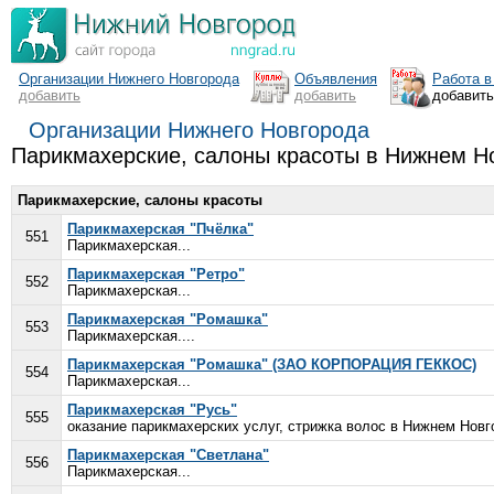
Организации Нижнего Новгорода
Объявления
Работа в
добавить
добавить
добавит
Организации Нижнего Новгорода
Парикмахерские, салоны красоты в Нижнем Н
Парикмахерские, салоны красоты
Парикмахерская "Пчёлка"
551
Парикмахерская...
Парикмахерская "Ретро"
552
Парикмахерская...
Парикмахерская "Ромашка"
553
Парикмахерская....
Парикмахерская "Ромашка" (ЗАО КОРПОРАЦИЯ ГЕККОС)
554
Парикмахерская...
Парикмахерская "Русь"
555
оказание парикмахерских услуг, стрижка волос в Нижнем Новго
Парикмахерская "Светлана"
556
Парикмахерская...