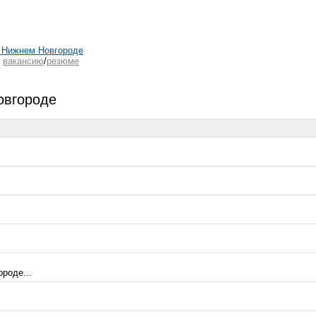
 Нижнем Новгороде
ь
вакансию
/
резюме
овгороде
роде...