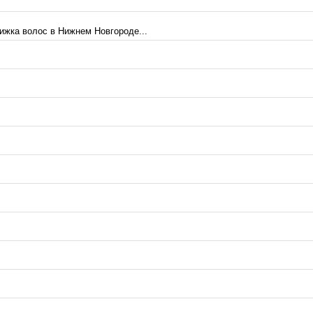
рижка волос в Нижнем Новгороде...