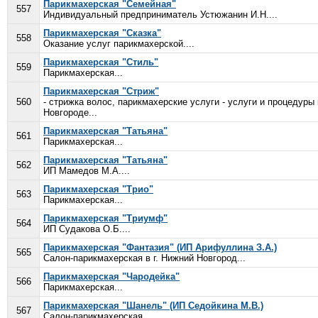
Парикмахерская "Семейная"
557
Индивидуальный предприниматель Устюжанин И.Н....
Парикмахерская "Сказка"
558
Оказание услуг парикмахерской....
Парикмахерская "Стиль"
559
Парикмахерская...
Парикмахерская "Стриж"
560
- стрижка волос, парикмахерские услуги - услуги и процедуры
Новгороде...
Парикмахерская "Татьяна"
561
Парикмахерская...
Парикмахерская "Татьяна"
562
ИП Мамедов М.А....
Парикмахерская "Трио"
563
Парикмахерская...
Парикмахерская "Триумф"
564
ИП Судакова О.Б....
Парикмахерская "Фантазия" (ИП Арифуллина З.А.)
565
Салон-парикмахерская в г. Нижний Новгород...
Парикмахерская "Чародейка"
566
Парикмахерская...
Парикмахерская "Шанель" (ИП Седойкина М.В.)
567
Салон-парикмахерская...