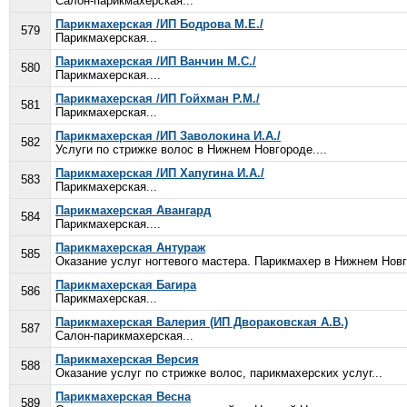
Салон-парикмахерская...
Парикмахерская /ИП Бодрова М.Е./
579
Парикмахерская...
Парикмахерская /ИП Ванчин М.С./
580
Парикмахерская....
Парикмахерская /ИП Гойхман Р.М./
581
Парикмахерская...
Парикмахерская /ИП Заволокина И.А./
582
Услуги по стрижке волос в Нижнем Новгороде....
Парикмахерская /ИП Хапугина И.А./
583
Парикмахерская...
Парикмахерская Авангард
584
Парикмахерская....
Парикмахерская Антураж
585
Оказание услуг ногтевого мастера. Парикмахер в Нижнем Новго
Парикмахерская Багира
586
Парикмахерская...
Парикмахерская Валерия (ИП Двораковская А.В.)
587
Салон-парикмахерская...
Парикмахерская Версия
588
Оказание услуг по стрижке волос, парикмахерских услуг...
Парикмахерская Весна
589