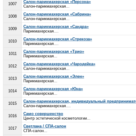
Салон-парикмахерская «Персона»
1007
Салон-парикмахерская...
Салон-парикмахерская «Сабрина»
1008
Салон-парикмахерская...
Салон-парикмахерская «Сандра»
1009
Парикмахерская....
Салон-парикмахерская «Стрекоза»
1010
Парикмахерская....
Салон-парикмахерская «Трио»
1011
Парикмахерская...
Салон-парикмахерская «Чародейка»
1012
Салон-парикмахерская...
Салон-парикмахерская «Элен»
1013
Парикмахерская...
Салон-парикмахерская «Юна»
1014
Парикмахерская...
Салон-парикмахерская, индивидуальный предпринимате
1015
Салон-парикмахерская....
Само совершенство
1016
Центр эстетической косметологии...
Светлана / СПА-салон
1017
СПА-салон...