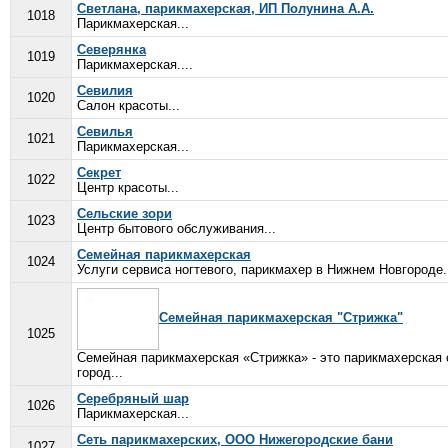
Светлана, парикмахерская, ИП Полунина А.А.
1018
Парикмахерская...
Северянка
1019
Парикмахерская....
Севилия
1020
Салон красоты...
Севилья
1021
Парикмахерская...
Секрет
1022
Центр красоты...
Сельские зори
1023
Центр бытового обслуживания...
Семейная парикмахерская
1024
Услуги сервиса ногтевого, парикмахер в Нижнем Новгороде..
Семейная парикмахерская "Стрижка"
1025
Семейная парикмахерская «Стрижка» - это парикмахерская 
город...
Серебряный шар
1026
Парикмахерская...
Сеть парикмахерских, ООО Нижегородские бани
1027