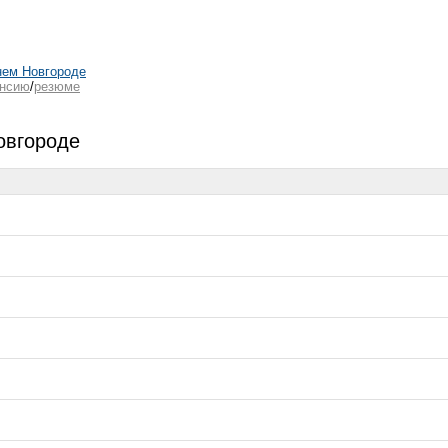
нем Новгороде
ансию
/
резюме
овгороде