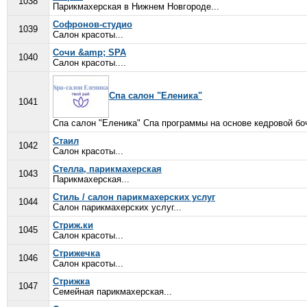
1038
Парикмахерская в Нижнем Новгороде...
Софронов-студио
1039
Салон красоты...
Сочи &amp; SPA
1040
Салон красоты....
Спа салон "Еленика"
1041
Спа салон "Еленика" Спа программы на основе кедровой боч
Стаил
1042
Салон красоты...
Стелла, парикмахерская
1043
Парикмахерская...
Стиль / салон парикмахерских услуг
1044
Салон парикмахерских услуг...
Стриж.ки
1045
Салон красоты...
Стрижечка
1046
Салон красоты...
Стрижка
1047
Семейная парикмахерская...