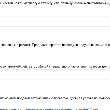
 частей на коммерческую технику, спецтехнику, краны-манипуляторы и 
финансовых проблем. Предельно простая процедура получения займа в а
вых автомобилей, автомобилей специального назначения, кузовов для а
шим опытом продажи автомобилей с пробегом. Удобная услуга по комисси
хозтехника прицепное и навесное оборудование от НАС-Авто