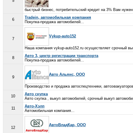
5
быстрый бизнес, потребительский кредит на 3% Вам нужен
Tradein, автомобильная компания
6
Покупка-продажа автомобилей...
Vykup-auto152
7
Наша компания vykup-auto152.ru осуществляет срочный вык
Авто 3, центр регистрации транспорта
8
Покупка-продажа автомобилей...
Авто Альянс, ООО
9
Производство и продажа автоспецтехники, автоэвакуаторо
Авто скупка
10
Авто скупка , выкуп автомобилей, срочный выкуп автомобил
Авто-Хэлп
11
Автомобильная компания...
АвтоВладКар, ООО
12