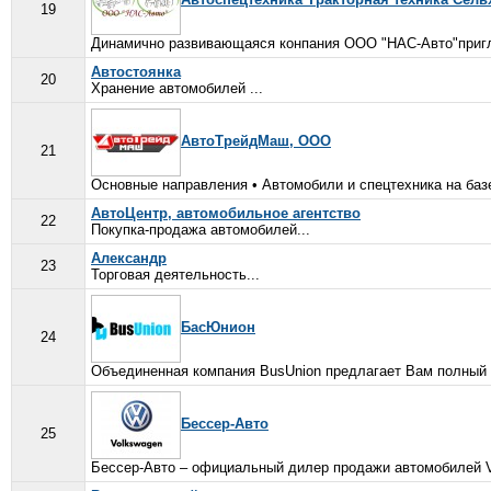
19
Динамично развивающаяся конпания ООО "НАС-Авто"пригла
Автостоянка
20
Хранение автомобилей ...
АвтоТрейдМаш, ООО
21
Основные направления • Автомобили и спецтехника на базе 
АвтоЦентр, автомобильное агентство
22
Покупка-продажа автомобилей...
Александр
23
Торговая деятельность...
БасЮнион
24
Объединенная компания BusUnion предлагает Вам полный к
Бессер-Авто
25
Бессер-Авто – официальный дилер продажи автомобилей Vo