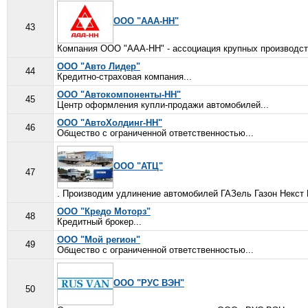
ООО "ААА-НН"
43
Компания ООО "ААА-НН" - ассоциация крупных производст
ООО "Авто Лидер"
44
Кредитно-страховая компания...
ООО "Автокомпоненты-НН"
45
Центр оформления купли-продажи автомобилей...
ООО "АвтоХолдинг-НН"
46
Общество с ограниченной ответственностью...
ООО "АТЦ"
47
. Производим удлинение автомобилей ГАЗель Газон Некст В
ООО "Кредо Моторз"
48
Кредитный брокер...
ООО "Мой регион"
49
Общество с ограниченной ответственностью...
ООО "РУС ВЭН"
50