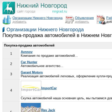
Организации Нижнего Новгорода
Объявления
Раб
добавить
добавить
доб
Организации Нижнего Новгорода
Покупка-продажа автомобилей в Нижнем Нов
Покупка-продажа автомобилей
Avnnov
1
Компания по продаже автомобилей...
Car Hunter
2
Автомобильное агентство...
Garant Motors
3
Реализация автомобилей легковых, оформление купли-прод
ImportCar
4
Скупка автомобилей наша основная цель, мы пытаемся дов
Rev Jack