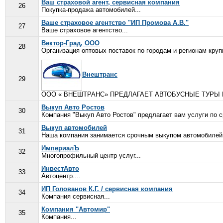
Ваш страховой агент, сервисная компания
26
Покупка-продажа автомобилей...
Ваше страховое агентство "ИП Промова А.В."
27
Ваше страховое агентство...
Вектор-Град, ООО
28
Организация оптовых поставок по городам и регионам круп
Внештранс
29
ООО « ВНЕШТРАНС» ПРЕДЛАГАЕТ АВТОБУСНЫЕ ТУРЫ НА ЛЮБ
Выкуп Авто Ростов
30
Компания "Выкуп Авто Ростов" предлагает вам услуги по с
Выкуп автомобилей
31
Наша компания занимается срочным выкупом автомобилей. 
ИмпериалЪ
32
Многопрофильный центр услуг...
ИнвестАвто
33
Автоцентр....
ИП Голованов К.Г. / сервисная компания
34
Компания сервисная...
Компания "Автомир"
35
Компания...