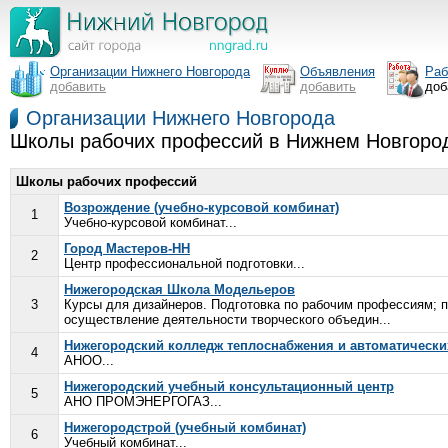
Организации Нижнего Новгорода
Объявления
Раб
добавить
добавить
доб
Организации Нижнего Новгорода
Школы рабочих профессий в Нижнем Новгоро
Школы рабочих профессий
Возрождение (учебно-курсовой комбинат)
1
Учебно-курсовой комбинат...
Город Мастеров-НН
2
Центр профессиональной подготовки...
Нижегородская Школа Модельеров
3
Курсы для дизайнеров. Подготовка по рабочим профессиям; п
осуществление деятельности творческого объедин...
Нижегородский колледж теплоснабжения и автоматически
4
АНОО...
Нижегородский учебный консультационный центр
5
АНО ПРОМЭНЕРГОГАЗ...
Нижегородстрой (учебный комбинат)
6
Учебный комбинат...