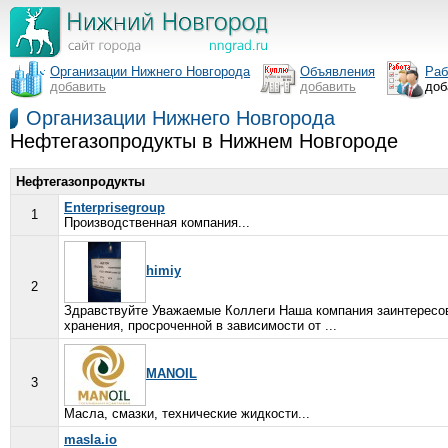
Организации Нижнего Новгорода
Объявления
Раб
добавить
добавить
доб
Организации Нижнего Новгорода
Нефтегазопродукты в Нижнем Новгороде
Нефтегазопродукты
Enterprisegroup
1
Производственная компания...
himiy
2
Здравствуйте Уважаемые Коллеги Наша компания заинтересов
хранения, просроченной в зависимости от ...
MANOIL
3
Масла, смазки, технические жидкости...
masla.io