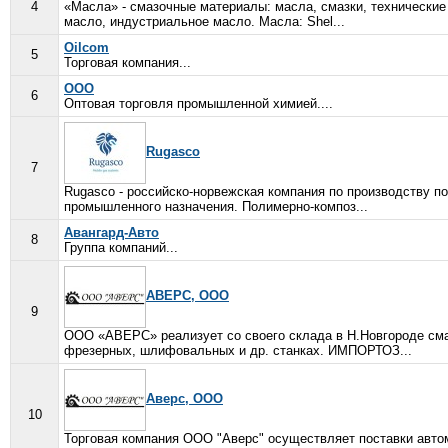
4
«Масла» - смазочные материалы: масла, смазки, технические
масло, индустриальное масло. Масла: Shel...
Oilcom
5
Торговая компания...
OOO
6
Оптовая торговля промышленной химией....
Rugasco
7
Rugasco - российско-норвежская компания по производству п
промышленного назначения. Полимерно-композ...
Авангард-Авто
8
Группа компаний...
АВЕРС, ООО
9
ООО «АВЕРС» реализует со своего склада в Н.Новгороде см
фрезерных, шлифовальных и др. станках. ИМПОРТОЗ...
Аверс, ООО
10
Торговая компания ООО "Аверс" осуществляет поставки авто