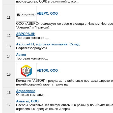
производства, СОЖ в различной фасо...
АВЕРС, ООО
11
ООО «АВЕРС» реализует со своего склада в Нижнем Новгор
"Акватек" и "Техмол&...
АВРОРА-НН
12
Торговая компания....
Аврора-НН, торговая компания, Склад
13
Нефтегазопродукты...
Автол
14
Торговая компания...
АВТОЛ, ООО
15
Компания "АВТОЛ" предлагает стабильные поставки широкого 
пломбированной таре, а также на...
Агросервис
16
Оптовая компания...
Акватэк, ООО
17
Насосы бочковые Jessberger оптом и в розницу по низким цен
агрессивных сред из бочек и еврок...