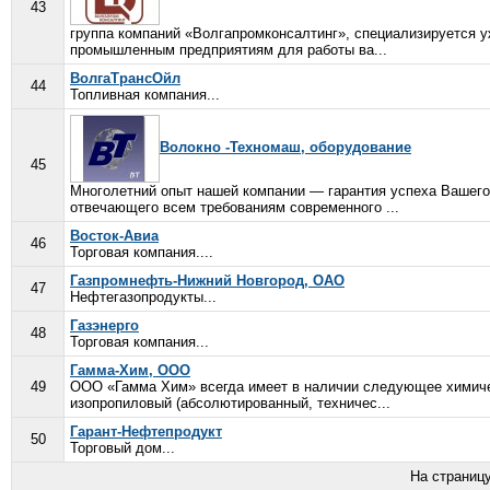
43
группа компаний «Волгапромконсалтинг», специализируется у
промышленным предприятиям для работы ва...
ВолгаТрансОйл
44
Топливная компания...
Волокно -Техномаш, оборудование
45
Многолетний опыт нашей компании — гарантия успеха Вашего 
отвечающего всем требованиям современного ...
Восток-Авиа
46
Торговая компания....
Газпромнефть-Нижний Новгород, ОАО
47
Нефтегазопродукты...
Газэнерго
48
Торговая компания...
Гамма-Хим, ООО
49
ООО «Гамма Хим» всегда имеет в наличии следующее химическ
изопропиловый (абсолютированный, техничес...
Гарант-Нефтепродукт
50
Торговый дом...
На страниц