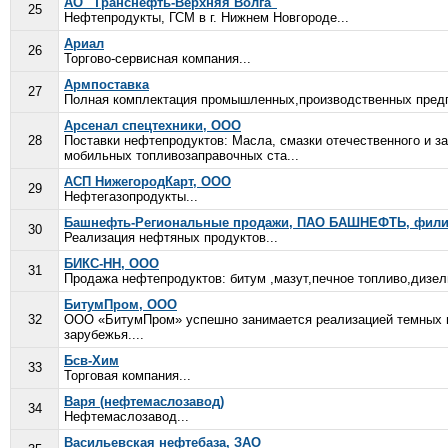
АО "Транснефть-Верхняя Волга"
25
Нефтепродукты, ГСМ в г. Нижнем Новгороде...
Ариал
26
Торгово-сервисная компания...
Армпоставка
27
Полная комплектация промышленных,производственных предпр
Арсенал спецтехники, ООО
28
Поставки нефтепродуктов: Масла, смазки отечественного и з
мобильных топливозаправочных ста...
АСП НижегородКарт, ООО
29
Нефтегазопродукты...
Башнефть-Региональные продажи, ПАО БАШНЕФТЬ, филиа
30
Реализация нефтяных продуктов...
БИКС-НН, ООО
31
Продажа нефтепродуктов: битум ,мазут,печное топливо,дизель
БитумПром, ООО
32
ООО «БитумПром» успешно занимается реализацией темных н
зарубежья....
Бсв-Хим
33
Торговая компания...
Варя (нефтемаслозавод)
34
Нефтемаслозавод...
Васильевская нефтебаза, ЗАО