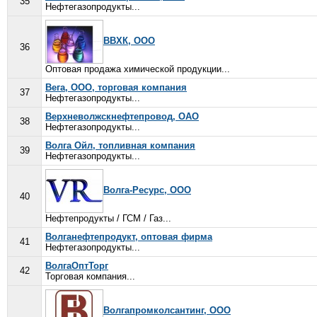
35
Нефтегазопродукты...
ВВХК, ООО
36
Оптовая продажа химической продукции...
Вега, ООО, торговая компания
37
Нефтегазопродукты...
Верхневолжскнефтепровод, ОАО
38
Нефтегазопродукты...
Волга Ойл, топливная компания
39
Нефтегазопродукты...
Волга-Ресурс, ООО
40
Нефтепродукты / ГСМ / Газ...
Волганефтепродукт, оптовая фирма
41
Нефтегазопродукты...
ВолгаОптТорг
42
Торговая компания...
Волгапромколсантинг, ООО