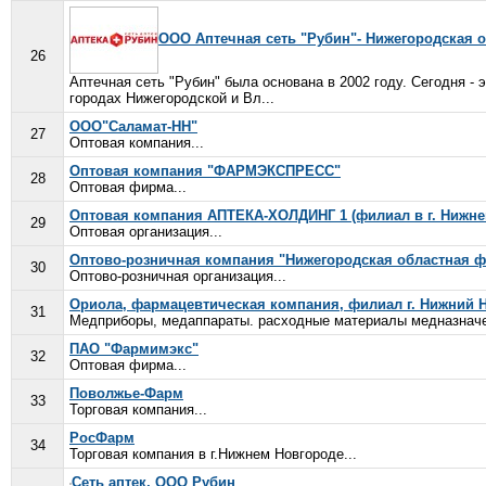
ООО Аптечная сеть "Рубин"- Нижегородская 
26
Аптечная сеть "Рубин" была основана в 2002 году. Сегодня - 
городах Нижегородской и Вл...
ООО"Саламат-НН"
27
Оптовая компания...
Оптовая компания "ФАРМЭКСПРЕСС"
28
Оптовая фирма...
Оптовая компания АПТЕКА-ХОЛДИНГ 1 (филиал в г. Нижне
29
Оптовая организация...
Оптово-розничная компания "Нижегородская областная 
30
Оптово-розничная организация...
Ориола, фармацевтическая компания, филиал г. Нижний 
31
Медприборы, медаппараты. расходные материалы медназначен
ПАО "Фармимэкс"
32
Оптовая фирма...
Поволжье-Фарм
33
Торговая компания...
РосФарм
34
Торговая компания в г.Нижнем Новгороде...
Сеть аптек, ООО Рубин