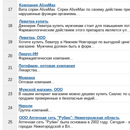
Компания AliveMax
17
Вита спреи AliveMax. Спреи AliveMax по своему действию пр
нарушенные функции организма....
Левитра купить
18
Дженерик Левитра купить мужчинам стоит для повышения п
Фармакологическим действием этого препарата является ул..
Левитра, ООО
19
Хотите купить Левитру в Нижнем Новгороде по выгодной цене
магазине. Мужчина должен быть в форм...
Лекрус-НН
20
Фармацевтическая компания...
Логофарм, оптовая компания
21
Лекарства...
Медиана
22
Оптовая компания...
Мужской магазин, ООО
23
В нашем интернет магазине можно дешево купить Сиалис по це
продаем проверенные и безопасные индий...
Нероли
24
Группа компаний...
ООО Аптечная сеть "Рубин"- Нижегородская область
25
Аптечная сеть "Рубин" была основана в 2002 году. Сегодня - 
городах Нижегородской и Вл...