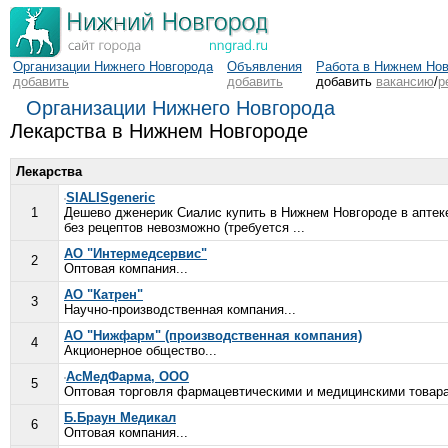
Организации Нижнего Новгорода
Объявления
Работа в Нижнем Но
добавить
добавить
добавить
вакансию
/
р
Организации Нижнего Новгорода
Лекарства в Нижнем Новгороде
Лекарства
SIALISgeneric
1
Дешево дженерик Сиалис купить в Нижнем Новгороде в аптеке
без рецептов невозможно (требуется ...
АО "Интермедсервис"
2
Оптовая компания...
АО "Катрен"
3
Научно-производственная компания...
АО "Нижфарм" (производственная компания)
4
Акционерное общество...
АсМедФарма, ООО
5
Оптовая торговля фармацевтическими и медицинскими товара
Б.Браун Медикал
6
Оптовая компания...