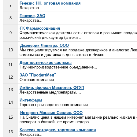
Генезис НН, оптовая компания
7
Лекарства...
Генезис, ЗАО
8
Лекарства...
ГК Фармассоциация
9
Фармацевтическая деятельность: оптовая и розничная продаж
российский дискаунтер (аптеки ...
Дженерик Ливитра, ООО
10
Мы специализируемся на продаже дженериков и аналогах Леви
самовывоз и доставка в день заказа в Нижне...
Диагностические системы
11
Научно-производственное объединение...
ЗАО "ПрофитМед"
12
Оптовая компания...
ИмБио, филиал Микроген, ФГУП
13
Лекарственные медпрепараты....
Интелфарм
14
Торгово-производственная компания...
Интернет-Магазин Сиалис, ООО
15
На Сиалис цена в нашем интернет магазине реально низкая в 
препарат в ближайшее время недоро...
Классик ортодокс, торговая компания
16
Лекарства...