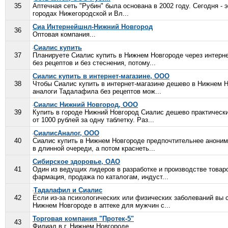
35
Аптечная сеть "Рубин" была основана в 2002 году. Сегодня - 
городах Нижегородской и Вл...
Сиа Интернейшнл-Нижний Новгород
36
Оптовая компания...
Сиалис купить
37
Планируете Сиалис купить в Нижнем Новгороде через интерне
без рецептов и без стеснения, потому...
Сиалис купить в интернет-магазине, ООО
38
Чтобы Сиалис купить в интернет-магазине дешево в Нижнем Н
аналоги Тадалафила без рецептов мож...
Сиалис Нижний Новгород, ООО
39
Купить в городе Нижний Новгород Сиалис дешево практически
от 1000 рублей за одну таблетку. Раз...
СиалисАналог, ООО
40
Сиалис купить в Нижнем Новгороде предпочтительнее анонимн
в длинной очереди, а потом краснеть...
Сибирское здоровье, ОАО
41
Один из ведущих лидеров в разработке и производстве товаро
фармация, продажа по каталогам, индуст...
Тадалафил и Сиалис
42
Если из-за психологических или физических заболеваний вы 
Нижнем Новгороде в аптеке для мужчин с...
Торговая компания "Протек-5"
43
Филиал в г. Нижнем Новгороде...