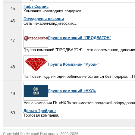
Гифт Сервис
45
Компания новогодних подарков...
Государевы пекарни
46
Сеть пекарен-кондитерских...
Группа компаний "ПРОДВАГОН"
47
Группа компаний "ПРОДВАГОН" – это современное, динамич
Группа Компаний "Рубин"
48
На Новый Год, ни один ребенок не остается без подарка...
Группа компаний «НХЛ»
49
Наша компания ГК «НХЛ» занимается продажей оборудование
Дельта Трейдинг
50
Торговая компания...
Copyright © «
Нижний Новгород
», 2009-2026