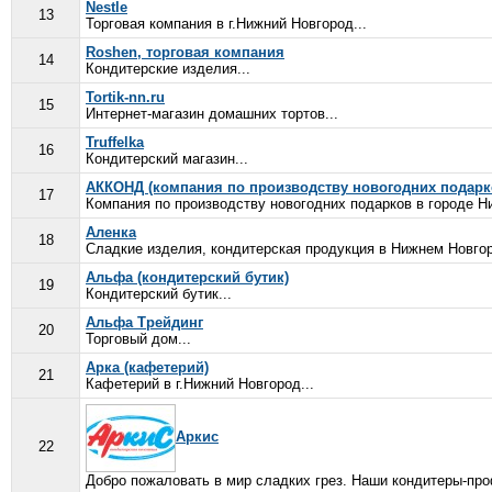
Nestle
13
Торговая компания в г.Нижний Новгород...
Roshen, торговая компания
14
Кондитерские изделия...
Tortik-nn.ru
15
Интернет-магазин домашних тортов...
Truffelka
16
Кондитерский магазин...
АККОНД (компания по производству новогодних подарк
17
Компания по производству новогодних подарков в городе Н
Аленка
18
Сладкие изделия, кондитерская продукция в Нижнем Новгор
Альфа (кондитерский бутик)
19
Кондитерский бутик...
Альфа Трейдинг
20
Торговый дом...
Арка (кафетерий)
21
Кафетерий в г.Нижний Новгород...
Аркис
22
Добро пожаловать в мир сладких грез. Наши кондитеры-про