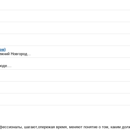
ов)
ижний Новгород...
оде....
фессионалы, шагают,опережая время, меняют понятие о том, каким долже