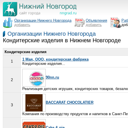
Организации Нижнего Новгорода
Объявления
Раб
добавить
добавить
доб
Организации Нижнего Новгорода
Кондитерские изделия в Нижнем Новгороде
Кондитерские изделия
1 Мая, ООО, кондитерская фабрика
1
Кондитерские изделия...
90nn.ru
2
Реализация детских игрушек, кондитерских товаров, безалко
BACCARAT CHOCOLATIER
3
Компания по производству продуктов и напитков в Санкт-Пет
Cake & pie