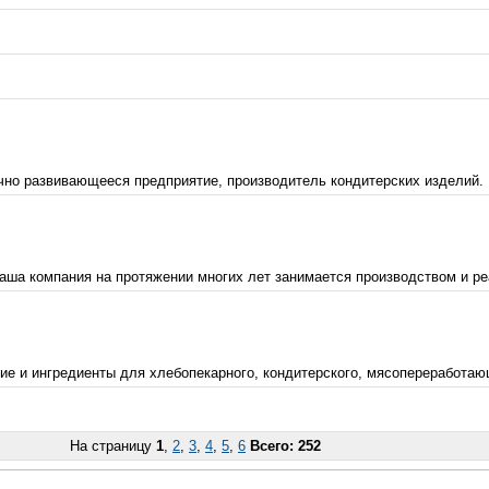
но развивающееся предприятие, производитель кондитерских изделий. 
 Наша компания на протяжении многих лет занимается производством и ре
 и ингредиенты для хлебопекарного, кондитерского, мясопереработающег
На страницу
1
,
2
,
3
,
4
,
5
,
6
Всего: 252