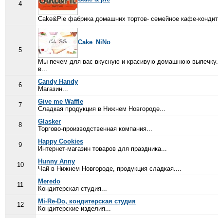
4
Cake&Pie фабрика домашних тортов- семейное кафе-кондите
Cake_NiNo
5
Мы печем для вас вкусную и красивую домашнюю выпечку. 
в...
Candy Handy
6
Магазин...
Give me Waffle
7
Сладкая продукция в Нижнем Новгороде...
Glasker
8
Торгово-производственная компания...
Happy Cookies
9
Интернет-магазин товаров для праздника...
Hunny Anny
10
Чай в Нижнем Новгороде, продукция сладкая....
Meredo
11
Кондитерская студия...
Mi-Re-Do, кондитерская студия
12
Кондитерские изделия...