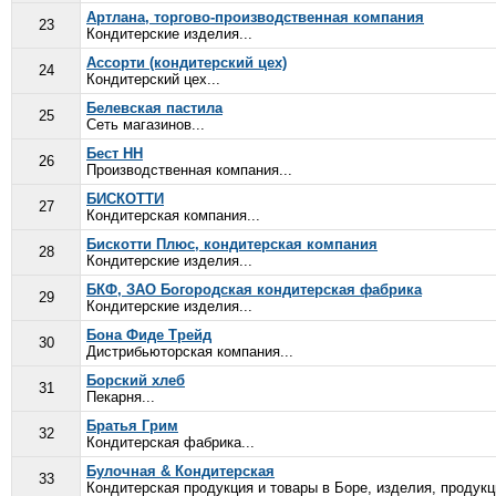
Артлана, торгово-производственная компания
23
Кондитерские изделия...
Ассорти (кондитерский цех)
24
Кондитерский цех...
Белевская пастила
25
Сеть магазинов...
Бест НН
26
Производственная компания...
БИСКОТТИ
27
Кондитерская компания...
Бискотти Плюс, кондитерская компания
28
Кондитерские изделия...
БКФ, ЗАО Богородская кондитерская фабрика
29
Кондитерские изделия...
Бона Фиде Трейд
30
Дистрибьюторская компания...
Борский хлеб
31
Пекарня...
Братья Грим
32
Кондитерская фабрика...
Булочная & Кондитерская
33
Кондитерская продукция и товары в Боре, изделия, продукц