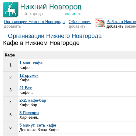
Организации Нижнего Новгорода
Объявления
Работа в Нижн
добавить
добавить
добавить
вакан
Организации Нижнего Новгорода
Кафе в Нижнем Новгороде
Кафе
1 мая, кафе
1
Кафе...
12 кружек
2
Кафе....
21 Век
3
Кафе...
2x2, кафе-бар
4
Кафе-бар...
3 Пескаря
5
Харчевня...
5 минут, сеть кафе
6
Доставка блюд Кафе ...