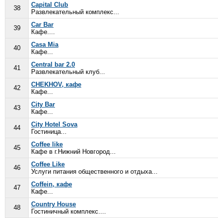
Capital Club
38
Развлекательный комплекс...
Car Bar
39
Кафе....
Casa Mia
40
Кафе...
Central bar 2.0
41
Развлекательный клуб...
CHEKHOV, кафе
42
Кафе...
City Bar
43
Кафе...
City Hotel Sova
44
Гостиница...
Coffee like
45
Кафе в г.Нижний Новгород...
Coffee Like
46
Услуги питания общественного и отдыха...
Coffein, кафе
47
Кафе...
Country House
48
Гостиничный комплекс....