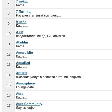
7 звёзд
7
Кафе....
7 Пятниц
8
Развлекательный комплекс...
9 небо
9
Кафе....
A.raf
10
предоставление еды и напитков...
Aladdin
11
Кафе...
Amore Mio
12
Кафе...
AquaRed
13
Кафе...
ArtCafe
14
оказание услуг в области питания, отдыха...
Atmosphere
15
Lounge-cafe...
Aura
16
Кафе...
Aura Community
17
Лаунж-кафе...