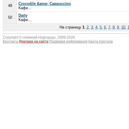
Crocodile &amp; Cappuccino
49
Кафе...
Daily
50
Кафе...
На страницу
1
,
2
,
3
,
4
,
5
,
6
,
7
,
8
,
9
,
10
,
Copyright © «
Нижний Новгород
», 2009-2026
Контакты
Реклама на сайте
Правовая информация
Карта портала