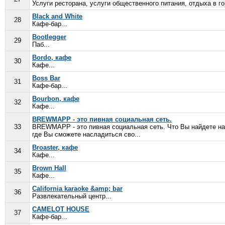
Услуги ресторана, услуги общественного питания, отдыха в го
Black and White
28
Кафе-бар...
Bootlegger
29
Паб...
Bordo, кафе
30
Кафе...
Boss Bar
31
Кафе-бар...
Bourbon, кафе
32
Кафе...
BREWMAPP - это пивная социальная сеть.
33
BREWMAPP - это пивная социальная сеть. Что Вы найдете на 
где Вы сможете насладиться сво...
Broaster, кафе
34
Кафе...
Brown Hall
35
Кафе...
California karaoke &amp; bar
36
Развлекательный центр...
CAMELOT HOUSE
37
Кафе-бар...