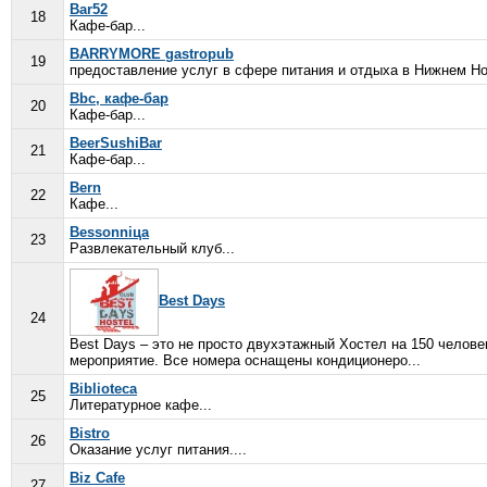
Bar52
18
Кафе-бар...
BARRYMORE gastropub
19
предоставление услуг в сфере питания и отдыха в Нижнем Нов
Bbc, кафе-бар
20
Кафе-бар...
BeerSushiBar
21
Кафе-бар...
Bern
22
Кафе...
Bessonniца
23
Развлекательный клуб...
Best Days
24
Best Days – это не просто двухэтажный Хостел на 150 челове
мероприятие. Все номера оснащены кондиционеро...
Biblioteca
25
Литературное кафе...
Bistro
26
Оказание услуг питания....
Biz Cafe
27