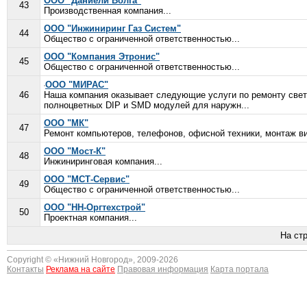
ООО "Даниели Волга"
43
Производственная компания...
ООО "Инжиниринг Газ Систем"
44
Общество с ограниченной ответственностью...
ООО "Компания Этронис"
45
Общество с ограниченной ответственностью...
ООО "МИРАС"
46
Наша компания оказывает следующие услуги по ремонту све
полноцветных DIP и SMD модулей для наружн...
ООО "МК"
47
Ремонт компьютеров, телефонов, офисной техники, монтаж в
ООО "Мост-К"
48
Инжиниринговая компания...
ООО "МСТ-Сервис"
49
Общество с ограниченной ответственностью...
ООО "НН-Оргтехстрой"
50
Проектная компания...
На ст
Copyright © «
Нижний Новгород
», 2009-2026
Контакты
Реклама на сайте
Правовая информация
Карта портала