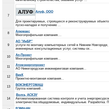
Алуф, ООО
7
Для проектируемых, строящихся и реконструируемых объекто
пуско-наладке и получению ...
Алюмакс
8
Многопрофильная компания....
АО "ИнБР"
9
услуги по монтажу компьютерных сетей в Нижнем Новгороде, 
инженерных консультационных услуг, системы ох...
Ап-Проект
10
Многопрофильная компания...
Атомэнергопроект
11
АО Нижегородская инжиниринговая компания...
ВикК
12
Проектно-монтажная компания...
ВОКЭНЕРГОМАШ
13
Группа компаний...
Волга, АСКЭУ
14
Автоматизированная система контроля и учета энергоресурсо
электричества:общедомовые, индивидуальные. Разработка. П.
ВЭМН-НН