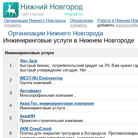
Организации Нижнего Новгорода
Объявления
Работа в Нижнем Но
добавить
добавить
добавить
вакансию
/
р
Организации Нижнего Новгорода
Инжиниринговые услуги в Нижнем Новгороде
Инжиниринговые услуги
Rev Jack
1
быстрый бизнес, потребительский кредит на 3% Вам нужен га
быстрый утверждение сегодня. Нет ...
WEST-RU Engineering
2
Группа компаний....
Автофрахт
3
Многопрофильная компания...
Аква-Тех, инжиниринговая компания
4
Инжиниринговые услуги...
АкваНН
5
Проектно-строительная компания...
АКМ СпецСтрой
6
Плитка для покрытия тротуаров в Богородске. Противопожарна
капитальному строительства, оказание услуг ...