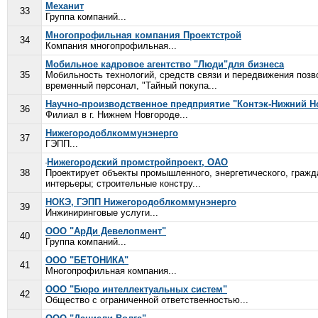
Механит
33
Группа компаний...
Многопрофильная компания Проектстрой
34
Компания многопрофильная...
Мобильное кадровое агентство "Люди"для бизнеса
35
Мобильность технологий, средств связи и передвижения позв
временный персонал, "Тайный покупа...
Научно-производственное предприятие "Контэк-Нижний Н
36
Филиал в г. Нижнем Новгороде...
Нижегородоблкоммунэнерго
37
ГЭПП...
Нижегородский промстройпроект, ОАО
38
Проектирует объекты промышленного, энергетического, гражда
интерьеры; строительные констру...
НОКЭ, ГЭПП Нижегородоблкоммунэнерго
39
Инжиниринговые услуги...
ООО "АрДи Девелопмент"
40
Группа компаний...
ООО "БЕТОНИКА"
41
Многопрофильная компания...
ООО "Бюро интеллектуальных систем"
42
Общество с ограниченной ответственностью...