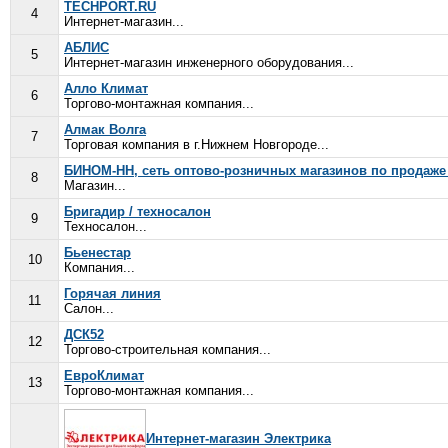
TECHPORT.RU
4
Интернет-магазин...
АБЛИС
5
Интернет-магазин инженерного оборудования...
Алло Климат
6
Торгово-монтажная компания...
Алмак Волга
7
Торговая компания в г.Нижнем Новгороде...
БИНОМ-НН, сеть оптово-розничных магазинов по продаже
8
Магазин...
Бригадир / техносалон
9
Техносалон...
Бьенестар
10
Компания...
Горячая линия
11
Салон...
ДСК52
12
Торгово-строительная компания...
ЕвроКлимат
13
Торгово-монтажная компания...
Интернет-магазин Электрика