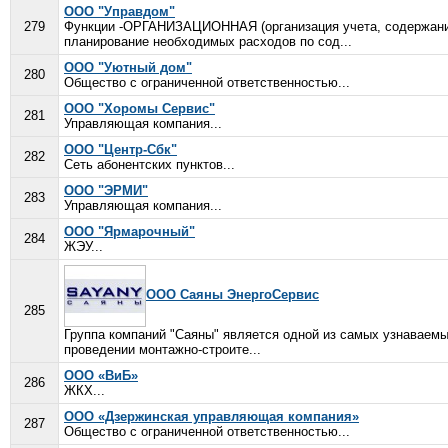
ООО "Управдом"
279
Функции -ОРГАНИЗАЦИОННАЯ (организация учета, содержания
планирование необходимых расходов по сод...
ООО "Уютный дом"
280
Общество с ограниченной ответственностью...
ООО "Хоромы Сервис"
281
Управляющая компания...
ООО "Центр-Сбк"
282
Сеть абонентских пунктов...
ООО "ЭРМИ"
283
Управляющая компания...
ООО "Ярмарочный"
284
ЖЭУ...
ООО Саяны ЭнергоСервис
285
Группа компаний "Саяны" является одной из самых узнаваем
проведении монтажно-строите...
ООО «ВиБ»
286
ЖКХ...
ООО «Дзержинская управляющая компания»
287
Общество с ограниченной ответственностью...