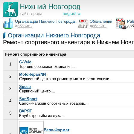
Организации Нижнего Новгорода
Объявления
Раб
добавить
добавить
доб
Организации Нижнего Новгорода
Ремонт спортивного инвентаря в Нижнем Нов
Ремонт спортивного инвентаря
G-Velo
1
Торгово-сервисная компания...
MotoRepairNN
2
Сервисный центр по ремонту мото и велотехники...
Spectr
3
Сервисный центр....
SunSport
4
Салон-магазин спортивных товаров...
ВАРЯГ
5
Клуб стрельбы из лука...
Вело-Формат