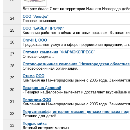
Вот уже более 7 лет на территории Нижнего Новгорода дейст
ООО "Альфа"
24
Торговая компания...
ООО "БАЙЕР ПРОФИ"
25
Компания работает в области оптовых поставок, бытовая хим
Опт-НН, ООО
26
Предоставляет услуги в сфере продвижения продукции, а т
Оптовая компания "ФАРМЭКСПРЕСС"
27
Оптовая фирма...
Оптово-розничная компания "Нижегородская областна
28
Оптово-розничная организация...
Отима,ООО
29
Компания на Нижегородском рынке с 2005 года. Занимается
Пекарня на Деловой
30
«Пекарня на Деловой» выпекает и доставляет вкуснейшие ос
Пилигрим,ООО
31
Компания на Нижегородском рынке с 2005 года. Занимается
Подгузникофф, интернет-магазин детских японских под
32
Питание для детей...
Подрастайка
33
Детский интернет-магазин...