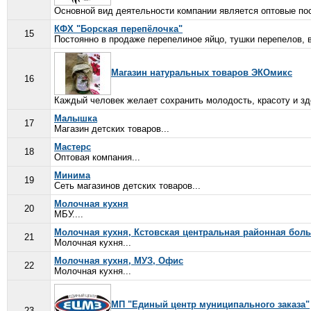
Основной вид деятельности компании является оптовые пост
КФХ "Борская перепёлочка"
15
Постоянно в продаже перепелиное яйцо, тушки перепелов, 
Магазин натуральных товаров ЭКОмикс
16
Каждый человек желает сохранить молодость, красоту и здо
Малышка
17
Магазин детских товаров...
Мастерс
18
Оптовая компания...
Минима
19
Сеть магазинов детских товаров...
Молочная кухня
20
МБУ....
Молочная кухня, Кстовская центральная районная бол
21
Молочная кухня...
Молочная кухня, МУЗ, Офис
22
Молочная кухня...
МП "Единый центр муниципального заказа"
23