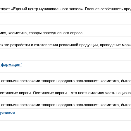
вует «Единый центр муниципального заказа». Главная особенность предпр
ия, косметика, товары повседневного спроса....
ак же разработки и изготовления рекламной продукции, проведение марк
я фармация"
 оптовыми поставками товаров народного пользования: косметика, бытов
етинские пироги. Осетинские пироги – это неотъемлемая часть национал
 оптовыми поставками товаров народного пользования: косметика, бытов
гузников