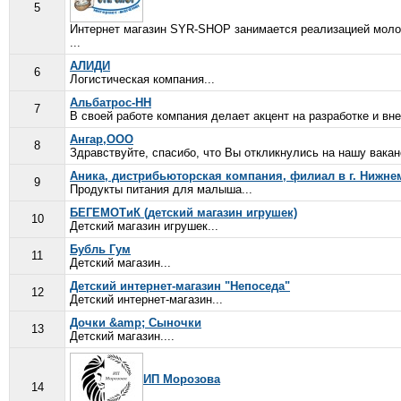
5
Интернет магазин SYR-SHOP занимается реализацией молоч
...
АЛИДИ
6
Логистическая компания...
Альбатрос-НН
7
В своей работе компания делает акцент на разработке и в
Ангар,ООО
8
Здравствуйте, спасибо, что Вы откликнулись на нашу вакан
Аника, дистрибьюторская компания, филиал в г. Нижне
9
Продукты питания для малыша...
БЕГЕМОТиК (детский магазин игрушек)
10
Детский магазин игрушек...
Бубль Гум
11
Детский магазин...
Детский интернет-магазин "Непоседа"
12
Детский интернет-магазин...
Дочки &amp; Сыночки
13
Детский магазин....
ИП Морозова
14