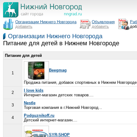
Организации Нижнего Новгорода
Объявления
Раб
добавить
добавить
доб
Организации Нижнего Новгорода
Питание для детей в Нижнем Новгороде
Питание для детей
Beegmag
1
Продажа питания, добавок спортивных в Нижнем Новгороде,
I love kids
2
Интернет-магазин детских товаров....
Nestle
3
Торговая компания в г.Нижний Новгород...
Podguznikoff.ru
4
Детский интернет-магазин....
SYR-SHOP