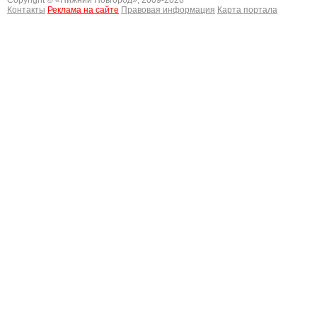
Copyright © «
Нижний Новгород
», 2009-2026
Контакты
Реклама на сайте
Правовая информация
Карта портала