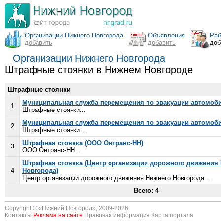
Организации Нижнего Новгорода
Объявления
Раб
добавить
добавить
доб
Организации Нижнего Новгорода
Штрафные стоянки в Нижнем Новгороде
Штрафные стоянки
Муниципальная служба перемещения по эвакуации автомоб
1
Штрафные стоянки...
Муниципальная служба перемещения по эвакуации автомоб
2
Штрафные стоянки...
Штрафная стоянка (ООО Онтранс-НН)
3
ООО Онтранс-НН...
Штрафная стоянка (Центр организации дорожного движения
4
Новгорода)
Центр организации дорожного движения Нижнего Новгорода...
Всего: 4
Copyright © «
Нижний Новгород
», 2009-2026
Контакты
Реклама на сайте
Правовая информация
Карта портала