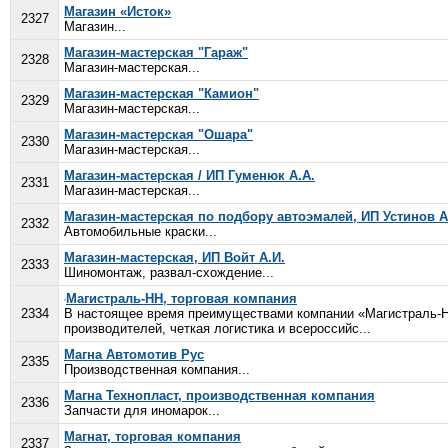
Магазин «Исток»
2327
Магазин...
Магазин-мастерская "Гараж"
2328
Магазин-мастерская...
Магазин-мастерская "Камион"
2329
Магазин-мастерская...
Магазин-мастерская "Ошара"
2330
Магазин-мастерская...
Магазин-мастерская / ИП Гуменюк А.А.
2331
Магазин-мастерская...
Магазин-мастерская по подбору автоэмалей, ИП Устинов А
2332
Автомобильные краски...
Магазин-мастерская, ИП Войт А.И.
2333
Шиномонтаж, развал-схождение...
Магистраль-НН, торговая компания
2334
В настоящее время преимуществами компании «Магистраль-НН
производителей, четкая логистика и всероссийс...
Магна Автомотив Рус
2335
Производственная компания...
Магна Технопласт, производственная компания
2336
Запчасти для иномарок...
Магнат, торговая компания
2337