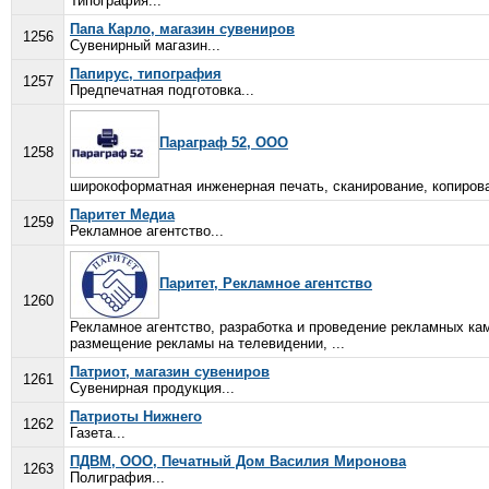
Типография...
Папа Карло, магазин сувениров
1256
Сувенирный магазин...
Папирус, типография
1257
Предпечатная подготовка...
Параграф 52, ООО
1258
широкоформатная инженерная печать, сканирование, копирова
Паритет Медиа
1259
Рекламное агентство...
Паритет, Рекламное агентство
1260
Рекламное агентство, разработка и проведение рекламных ка
размещение рекламы на телевидении, ...
Патриот, магазин сувениров
1261
Сувенирная продукция...
Патриоты Нижнего
1262
Газета...
ПДВМ, ООО, Печатный Дом Василия Миронова
1263
Полиграфия...