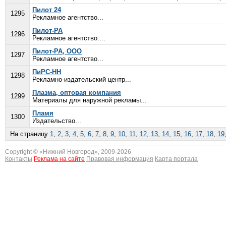
Пилот 24
1295
Рекламное агентство...
Пилот-РА
1296
Рекламное агентство....
Пилот-РА, ООО
1297
Рекламное агентство...
ПиРС-НН
1298
Рекламно-издательский центр...
Плазма, оптовая компания
1299
Материалы для наружной рекламы...
Пламя
1300
Издательство...
На страницу
1
,
2
,
3
,
4
,
5
,
6
,
7
,
8
,
9
,
10
,
11
,
12
,
13
,
14
,
15
,
16
,
17
,
18
,
19
Copyright © «
Нижний Новгород
», 2009-2026
Контакты
Реклама на сайте
Правовая информация
Карта портала