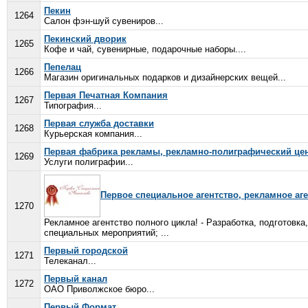
Пекин
1264
Салон фэн-шуй сувениров...
Пекинский дворик
1265
Кофе и чай, сувенирные, подарочные наборы....
Пепелац
1266
Магазин оригинальных подарков и дизайнерских вещей...
Первая Печатная Компания
1267
Типография...
Первая служба доставки
1268
Курьерская компания...
Первая фабрика рекламы, рекламно-полиграфический це
1269
Услуги полиграфии...
Первое специальное агентство, рекламное аг
1270
Рекламное агентство полного цикла! - Разработка, подготовка
специальных мероприятий; ...
Первый городской
1271
Телеканал...
Первый канал
1272
ОАО Приволжское бюро...
Первый Формат