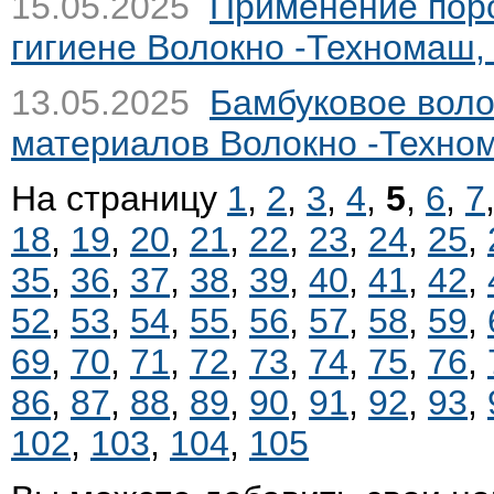
15.05.2025
Применение поро
гигиене
Волокно -Техномаш,
13.05.2025
Бамбуковое воло
материалов
Волокно -Техно
На страницу
1
,
2
,
3
,
4
,
5
,
6
,
7
18
,
19
,
20
,
21
,
22
,
23
,
24
,
25
,
35
,
36
,
37
,
38
,
39
,
40
,
41
,
42
,
52
,
53
,
54
,
55
,
56
,
57
,
58
,
59
,
69
,
70
,
71
,
72
,
73
,
74
,
75
,
76
,
86
,
87
,
88
,
89
,
90
,
91
,
92
,
93
,
102
,
103
,
104
,
105