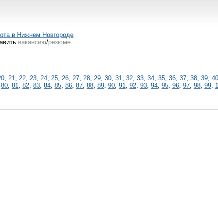
ота в Нижнем Новгороде
авить
вакансию
/
резюме
20
,
21
,
22
,
23
,
24
,
25
,
26
,
27
,
28
,
29
,
30
,
31
,
32
,
33
,
34
,
35
,
36
,
37
,
38
,
39
,
4
,
80
,
81
,
82
,
83
,
84
,
85
,
86
,
87
,
88
,
89
,
90
,
91
,
92
,
93
,
94
,
95
,
96
,
97
,
98
,
99
,