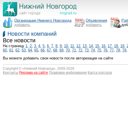
Организации Нижнего Новгорода
Объявления
Раб
добавить
добавить
доб
Новости компаний
Все новости
На страницу
1
,
2
,
3
,
4
,
5
,
6
,
7
,
8
,
9
,
10
,
11
,
12
,
13
,
14
,
15
,
16
,
17
,
18
,
19
,
60
,
61
,
62
,
63
,
64
,
65
,
66
,
67
,
68
,
69
,
70
,
71
,
72
,
73
,
74
,
75
,
76
,
77
,
78
,
79
Вы можете добавить свои новости после авторизации на сайте
Copyright © «
Нижний Новгород
», 2009-2026
Контакты
Реклама на сайте
Правовая информация
Карта портала