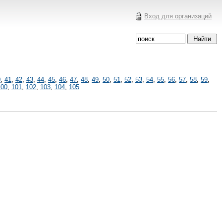
Вход для организаций
0
,
41
,
42
,
43
,
44
,
45
,
46
,
47
,
48
,
49
,
50
,
51
,
52
,
53
,
54
,
55
,
56
,
57
,
58
,
59
,
100
,
101
,
102
,
103
,
104
,
105