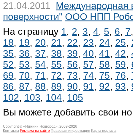
21.04.2011
Международная в
поверхности"
ООО НПП Роб
На страницу
1
,
2
,
3
,
4
,
5
,
6
,
7
18
,
19
,
20
,
21
,
22
,
23
,
24
,
25
,
35
,
36
,
37
,
38
,
39
,
40
,
41
,
42
,
52
,
53
,
54
,
55
,
56
,
57
,
58
,
59
,
69
,
70
,
71
,
72
,
73
,
74
,
75
,
76
,
86
,
87
,
88
,
89
,
90
,
91
,
92
,
93
,
102
,
103
,
104
,
105
Вы можете добавить свои но
Copyright © «
Нижний Новгород
», 2009-2026
Контакты
Реклама на сайте
Правовая информация
Карта портала