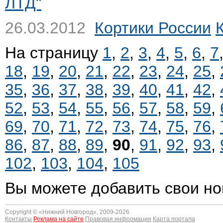
ЛТД"
26.03.2012
Кортики России
На страницу
1
,
2
,
3
,
4
,
5
,
6
,
7
18
,
19
,
20
,
21
,
22
,
23
,
24
,
25
,
35
,
36
,
37
,
38
,
39
,
40
,
41
,
42
,
52
,
53
,
54
,
55
,
56
,
57
,
58
,
59
,
69
,
70
,
71
,
72
,
73
,
74
,
75
,
76
,
86
,
87
,
88
,
89
,
90
,
91
,
92
,
93
,
102
,
103
,
104
,
105
Вы можете добавить свои но
Copyright © «
Нижний Новгород
», 2009-2026
Контакты
Реклама на сайте
Правовая информация
Карта портала