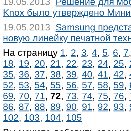
19.05.2013
Решение для мо
Knox было утверждено Мин
19.05.2013
Samsung предст
новую линейку печатной тех
На страницу
1
,
2
,
3
,
4
,
5
,
6
,
7
18
,
19
,
20
,
21
,
22
,
23
,
24
,
25
,
35
,
36
,
37
,
38
,
39
,
40
,
41
,
42
,
52
,
53
,
54
,
55
,
56
,
57
,
58
,
59
,
69
,
70
,
71
,
72
,
73
,
74
,
75
,
76
,
86
,
87
,
88
,
89
,
90
,
91
,
92
,
93
,
102
,
103
,
104
,
105