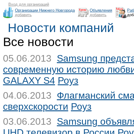
Вход для организаций
Организации Нижнего Новгорода
Объявления
Раб
добавить
добавить
доб
Новости компаний
Все новости
05.06.2013
Samsung предст
современную историю любви
GALAXY S4
Роуз
04.06.2013
Флагманский см
сверхскорости
Роуз
03.06.2013
Samsung объявля
UHD телевизор в России
Роу