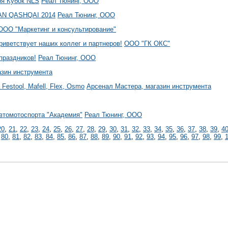
ря Кубок NLS
Реал Тюнинг, ООО
SAN QASHQAI 2014
Реал Тюнинг, ООО
ООО "Маркетинг и консультирование"
иветствует наших коллег и партнеров!
ООО "ГК ОКС"
праздников!
Реал Тюнинг, ООО
азин инструмента
stool, Mafell, Flex, Osmo
Арсенал Мастера, магазин инструмента
втомотоспорта "Академия"
Реал Тюнинг, ООО
20
,
21
,
22
,
23
,
24
,
25
,
26
,
27
,
28
,
29
,
30
,
31
,
32
,
33
,
34
,
35
,
36
,
37
,
38
,
39
,
4
,
80
,
81
,
82
,
83
,
84
,
85
,
86
,
87
,
88
,
89
,
90
,
91
,
92
,
93
,
94
,
95
,
96
,
97
,
98
,
99
,