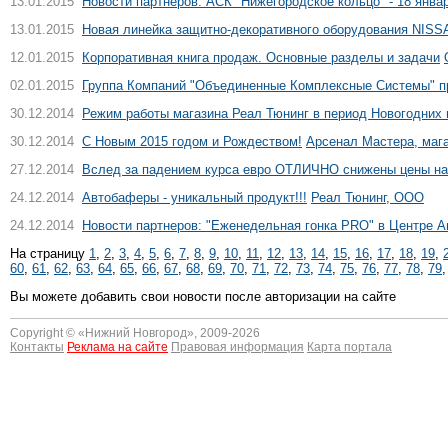
13.01.2015
Новости партнеров: АСК "Нижегородское кольцо" - 18 янва
13.01.2015
Новая линейка защитно-декоративного оборудования NIS
12.01.2015
Корпоративная книга продаж. Основные разделы и задачи
02.01.2015
Группа Компаний "Объединенные Комплексные Системы" пр
30.12.2014
Режим работы магазина Реал Тюнинг в период Новогодних 
30.12.2014
С Новым 2015 годом и Рождеством!
Арсенал Мастера, маг
27.12.2014
Вслед за падением курса евро ОТЛИЧНО снижены цены на Fe
24.12.2014
Автобаферы - уникальный продукт!!!
Реал Тюнинг, ООО
24.12.2014
Новости партнеров: "Еженедельная гонка PRO" в Центре А
На страницу
1
,
2
,
3
,
4
,
5
,
6
,
7
,
8
,
9
,
10
,
11
,
12
,
13
,
14
,
15
,
16
,
17
,
18
,
19
,
60
,
61
,
62
,
63
,
64
,
65
,
66
,
67
,
68
,
69
,
70
,
71
,
72
,
73
,
74
,
75
,
76
,
77
,
78
,
79
Вы можете добавить свои новости после авторизации на сайте
Copyright © «
Нижний Новгород
», 2009-2026
Контакты
Реклама на сайте
Правовая информация
Карта портала