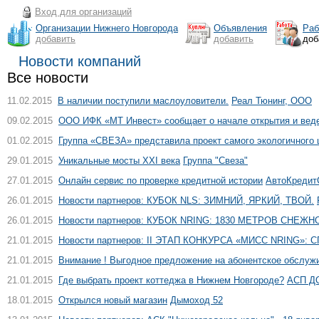
Вход для организаций
Организации Нижнего Новгорода
Объявления
Раб
добавить
добавить
доб
Новости компаний
Все новости
11.02.2015
В наличии поступили маслоуловители.
Реал Тюнинг, ООО
09.02.2015
ООО ИФК «МТ Инвест» сообщает о начале открытия и веде
01.02.2015
Группа «СВЕЗА» представила проект самого экологичного 
29.01.2015
Уникальные мосты ХХI века
Группа "Свеза"
27.01.2015
Онлайн сервис по проверке кредитной истории
АвтоКредитС
26.01.2015
Новости партнеров: КУБОК NLS: ЗИМНИЙ, ЯРКИЙ, ТВОЙ.
26.01.2015
Новости партнеров: КУБОК NRING: 1830 МЕТРОВ СНЕЖ
21.01.2015
Новости партнеров: II ЭТАП КОНКУРСА «МИСС NRING»:
21.01.2015
Внимание ! Выгодное предложение на абонентское обслуж
21.01.2015
Где выбрать проект коттеджа в Нижнем Новгороде?
АСП ДО
18.01.2015
Открылся новый магазин
Дымоход 52