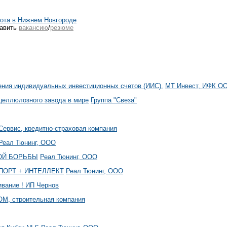
ота в Нижнем Новгороде
авить
вакансию
/
резюме
ния индивидуальных инвестиционных счетов (ИИС).
МТ Инвест, ИФК О
целлюлозного завода в мире
Группа "Свеза"
ервис, кредитно-страховая компания
Реал Тюнинг, ООО
НОЙ БОРЬБЫ
Реал Тюнинг, ООО
 СПОРТ + ИНТЕЛЛЕКТ
Реал Тюнинг, ООО
ивание !
ИП Чернов
М, строительная компания