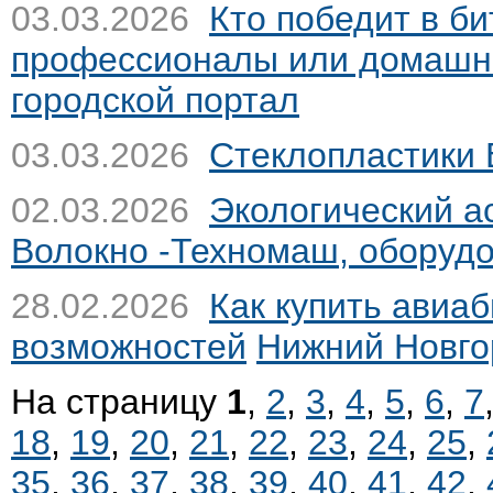
03.03.2026
Кто победит в б
профессионалы или домашн
городской портал
03.03.2026
Стеклопластики
02.03.2026
Экологический а
Волокно -Техномаш, оборуд
28.02.2026
Как купить авиаб
возможностей
Нижний Новго
На страницу
1
,
2
,
3
,
4
,
5
,
6
,
7
18
,
19
,
20
,
21
,
22
,
23
,
24
,
25
,
35
,
36
,
37
,
38
,
39
,
40
,
41
,
42
,