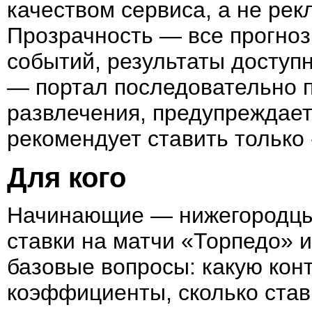
качеством сервиса, а не ре
Прозрачность — все прогноз
событий, результаты доступн
— портал последовательно п
развлечения, предупреждает
рекомендует ставить тольк
Для кого
Начинающие — нижегородцы,
ставки на матчи «Торпедо» 
базовые вопросы: какую конт
коэффициенты, сколько став