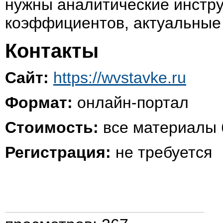
нужны аналитические инстр
коэффициентов, актуальные 
Контакты
Сайт:
https://wvstavke.ru
Формат:
онлайн-портал
Стоимость:
все материалы
Регистрация:
не требуется