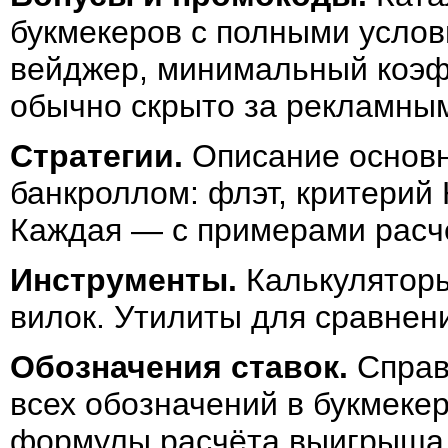
букмекеров с полными усло
вейджер, минимальный коэфф
обычно скрыто за рекламны
Стратегии.
Описание основн
банкроллом: флэт, критерий 
Каждая — с примерами расчё
Инструменты.
Калькуляторы
вилок. Утилиты для сравнен
Обозначения ставок.
Справ
всех обозначений в букмекер
формулы расчёта выигрыша.