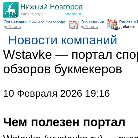
Организации Нижнего Новгорода
Объявления
Работа в
добавить
добавить
добавить
Новости компаний
Wstavke — портал спо
обзоров букмекеров
10 Февраля 2026 19:16
Чем полезен портал