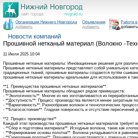
Организации Нижнего Новгорода
Объявления
Работа в
добавить
добавить
добавит
Новости компаний
Прошивной нетканый материал (Волокно -Тех
11 Июля 2025 10:04
Прошивные нетканые материалы: Инновационные решения для различ
Прошивные нетканые материалы представляют собой уникальную катег
традиционных тканей, прошивные материалы создаются путём сшивания
прошивные нетканые материалы идеальными для использования в таких 
**1. Преимущества прошивных нетканых материалов**
Прошивные нетканые материалы обладают рядом преимуществ:
- **Экологичность**: Многие из них изготавливаются из переработанны
- **Доступность**: Процесс производства является менее затратным п
- **Вариативность**: Разнообразие волокон и технологических проце
- **Благосостояние**: Гладкая поверхность и отсутствие пересечений
**2. Процесс производства**
Каждый этап производства прошивных нетканых материалов требует в
- **Сбор и подготовка материала**: Исходные волокна, такие как хло
- **Формирование основы полотна**: Волокна укладываются в равномер
- **Скрепление полотна**: Прошивка осуществляется с помощью строч