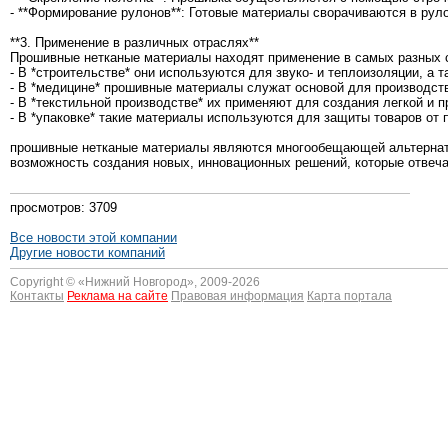
- **Формирование рулонов**: Готовые материалы сворачиваются в руло
**3. Применение в различных отраслях**
Прошивные нетканые материалы находят применение в самых разных 
- В *строительстве* они используются для звуко- и теплоизоляции, а 
- В *медицине* прошивные материалы служат основой для производств
- В *текстильной производстве* их применяют для создания легкой и 
- В *упаковке* такие материалы используются для защиты товаров от п
прошивные нетканые материалы являются многообещающей альтернати
возможность создания новых, инновационных решений, которые отвеч
просмотров: 3709
Все новости этой компании
Другие новости компаний
Copyright © «
Нижний Новгород
», 2009-2026
Контакты
Реклама на сайте
Правовая информация
Карта портала