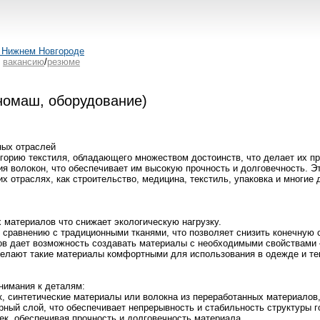
 Нижнем Новгороде
ь
вакансию
/
резюме
номаш, оборудование)
ных отраслей
орию текстиля, обладающего множеством достоинств, что делает их пр
 волокон, что обеспечивает им высокую прочность и долговечность. Эти
отраслях, как строительство, медицина, текстиль, упаковка и многие 
х материалов что снижает экологическую нагрузку.
о сравнению с традиционными тканями, что позволяет снизить конечную 
ссов дает возможность создавать материалы с необходимыми свойствами 
 делают такие материалы комфортными для использования в одежде и те
нимания к деталям:
пок, синтетические материалы или волокна из переработанных материалов
ный слой, что обеспечивает непрерывность и стабильность структуры г
ек, обеспечивая прочность и долговечность материала.